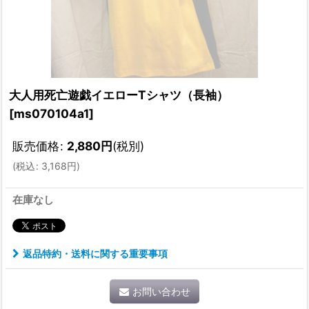
大人用死亡遊戯イエローTシャツ（長袖）
[
ms070104a1
]
販売価格
:
2,880
円
(税別)
(
税込
:
3,168
円
)
在庫なし
返品特約・送料に関する重要事項
お問い合わせ