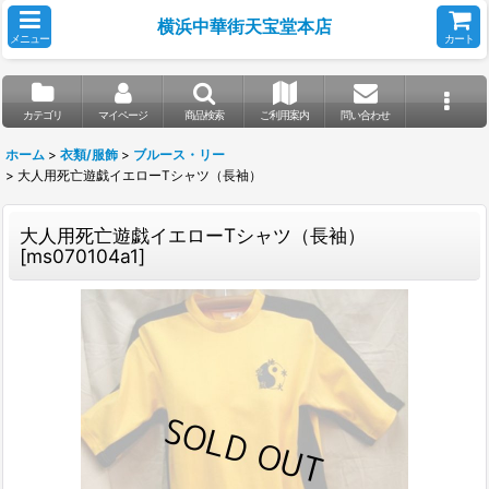
横浜中華街天宝堂本店
メニュー
カート
カテゴリ
マイページ
商品検索
ご利用案内
問い合わせ
ホーム
>
衣類/服飾
>
ブルース・リー
>
大人用死亡遊戯イエローTシャツ（長袖）
大人用死亡遊戯イエローTシャツ（長袖）
[
ms070104a1
]