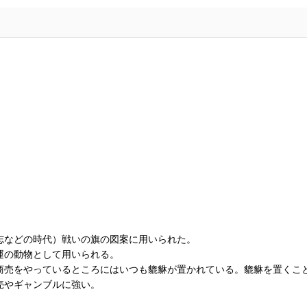
志などの時代）戦いの旗の図案に用いられた。
運の動物として用いられる。
商売をやっているところにはいつも貔貅が置かれている。貔貅を置くこ
売やギャンブルに強い。