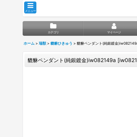
メニュー
カテゴリ
マイページ
ホーム
>
瑞獣
>
貔貅ひきゅう
>
貔貅ペンダント(純銀鍍金)iw082149
貔貅ペンダント(純銀鍍金)iw082149a
[
iw082