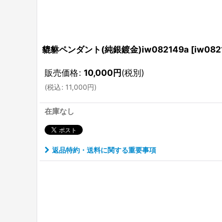
貔貅ペンダント(純銀鍍金)iw082149a
[
iw082
販売価格
:
10,000
円
(税別)
(
税込
:
11,000
円
)
在庫なし
返品特約・送料に関する重要事項