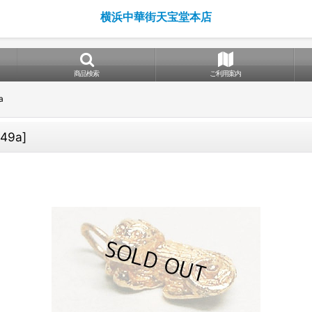
横浜中華街天宝堂本店
商品検索
ご利用案内
a
149a
]