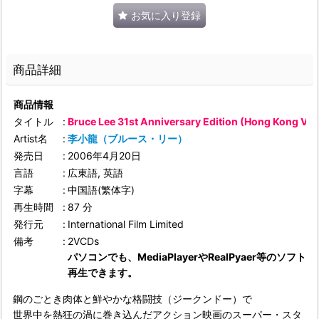
お気に入り登録
商品詳細
商品情報
タイトル
:
Bruce Lee 31st Anniversary Edition (Hong Kong Ver
Artist名
:
李小龍（ブルース・リー）
発売日
:
2006年4月20日
言語
:
広東語, 英語
字幕
:
中国語(繁体字)
再生時間
:
87 分
発行元
:
International Film Limited
備考
:
2VCDs
パソコンでも、MediaPlayerやRealPyaer等のソフトで
再生できます。
鋼のごとき肉体と鮮やかな格闘技（ジークンドー）で
世界中を熱狂の渦に巻き込んだアクション映画のスーパー・スタ