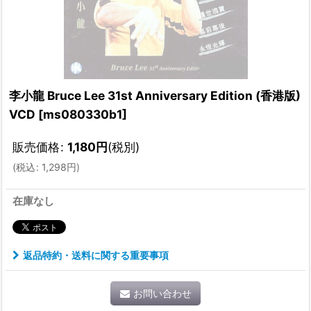
李小龍 Bruce Lee 31st Anniversary Edition (香港版)
VCD
[
ms080330b1
]
販売価格
:
1,180
円
(税別)
(
税込
:
1,298
円
)
在庫なし
返品特約・送料に関する重要事項
お問い合わせ