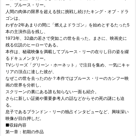
ー、ブルース・リー。
人間の肉体の限界を超える技に挑戦し続けたキング・オブ・ドラ
ゴンは、
わずか2年あまりの間に「燃えよドラゴン」を始めとするたった5
本の主演作品を残し、
1973年、32歳の若さで突如この世を去った。まさに、映画史に
残る伝説のヒーローである。
本作は、秘蔵映像を満載してブルース・リーの在りし日の姿を綴
るドキュメンタリー。
TVシリーズ「グリーン・ホーネット」で注目を集め、一気にキャ
リアの頂点に達した彼が、
なぜこの世を去ったのか？本作ではブルース・リーのカンフー映
画の世界を分析し、
スクリーンの裏にある誰も知らない一面も紹介。
さらに新しい証拠や重要参考人の話などからその死の謎にも迫
る。
息子であるブランドン・リーの独占インタビューなど、興味深い
映像が目白押しだ。
■収録内容
第一章：初期の作品