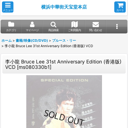
横浜中華街天宝堂本店
メニュー
カート
カテゴリ
マイページ
商品検索
ご利用案内
問い合わせ
ホーム
>
書籍/映像(CD/DVD)
>
ブルース・リー
>
李小龍 Bruce Lee 31st Anniversary Edition (香港版) VCD
李小龍 Bruce Lee 31st Anniversary Edition (香港版)
VCD
[
ms080330b1
]