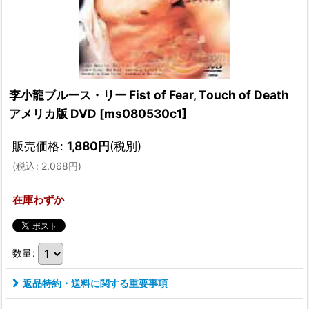
李小龍ブルース・リー Fist of Fear, Touch of Death
アメリカ版 DVD
[
ms080530c1
]
販売価格
:
1,880
円
(税別)
(
税込
:
2,068
円
)
在庫わずか
数量
:
返品特約・送料に関する重要事項