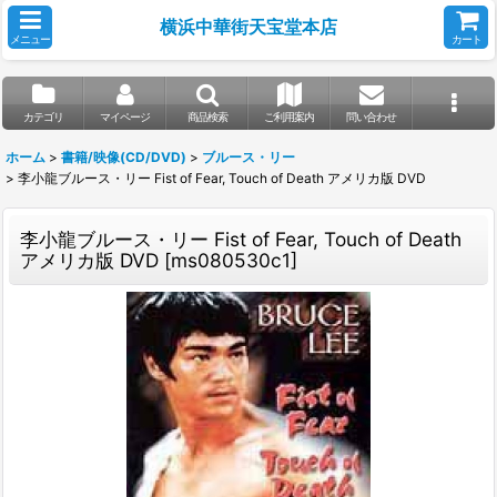
横浜中華街天宝堂本店
メニュー
カート
カテゴリ
マイページ
商品検索
ご利用案内
問い合わせ
ホーム
>
書籍/映像(CD/DVD)
>
ブルース・リー
>
李小龍ブルース・リー Fist of Fear, Touch of Death アメリカ版 DVD
李小龍ブルース・リー Fist of Fear, Touch of Death
アメリカ版 DVD
[
ms080530c1
]