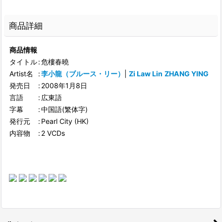
商品詳細
商品情報
タイトル
:
危樓春曉
Artist名
:
李小龍（ブルース・リー）
|
Zi Law Lin
ZHANG YING
発売日
:
2008年1月8日
言語
:
広東語
字幕
:
中国語(繁体字)
発行元
:
Pearl City (HK)
内容物
:
2 VCDs