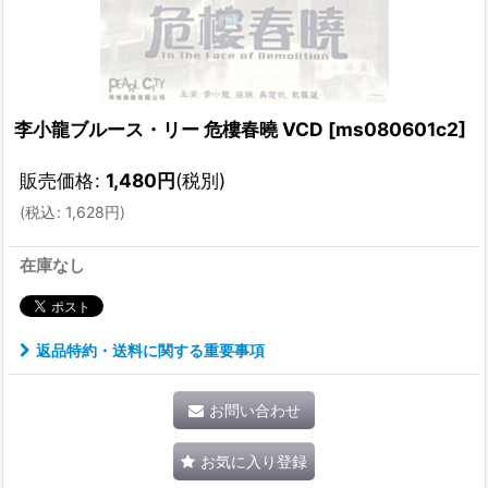
李小龍ブルース・リー 危樓春曉 VCD
[
ms080601c2
]
販売価格
:
1,480
円
(税別)
(
税込
:
1,628
円
)
在庫なし
返品特約・送料に関する重要事項
お問い合わせ
お気に入り登録