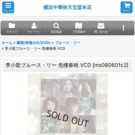
横浜中華街天宝堂本店
メニュー
カート
カテゴリ
マイページ
商品検索
ご利用案内
問い合わせ
ホーム
>
書籍/映像(CD/DVD)
>
ブルース・リー
>
李小龍ブルース・リー 危樓春曉 VCD
李小龍ブルース・リー 危樓春曉 VCD
[
ms080601c2
]