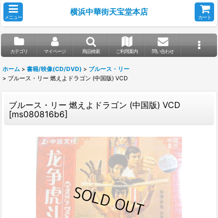
横浜中華街天宝堂本店
メニュー
カート
カテゴリ
マイページ
商品検索
ご利用案内
問い合わせ
ホーム
>
書籍/映像(CD/DVD)
>
ブルース・リー
>
ブルース・リー 燃えよドラゴン (中国版) VCD
ブルース・リー 燃えよドラゴン (中国版) VCD
[
ms080816b6
]