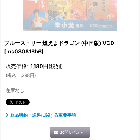
ブルース・リー 燃えよドラゴン (中国版) VCD
[
ms080816b6
]
販売価格
:
1,180
円
(税別)
(
税込
:
1,298
円
)
在庫なし
返品特約・送料に関する重要事項
お問い合わせ