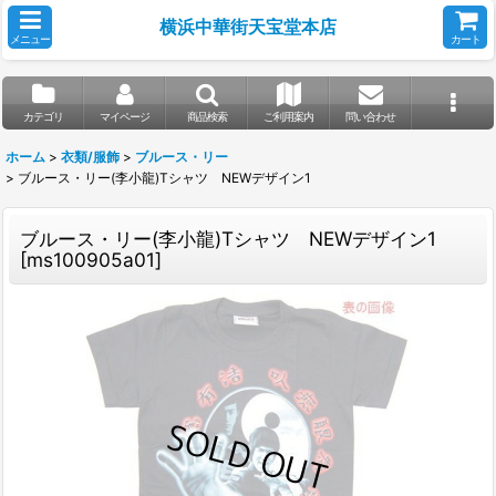
横浜中華街天宝堂本店
メニュー
カート
カテゴリ
マイページ
商品検索
ご利用案内
問い合わせ
ホーム
>
衣類/服飾
>
ブルース・リー
>
ブルース・リー(李小龍)Tシャツ NEWデザイン1
ブルース・リー(李小龍)Tシャツ NEWデザイン1
[
ms100905a01
]