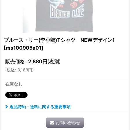
ブルース・リー(李小龍)Tシャツ NEWデザイン1
[
ms100905a01
]
販売価格
:
2,880
円
(税別)
(
税込
:
3,168
円
)
在庫なし
返品特約・送料に関する重要事項
お問い合わせ