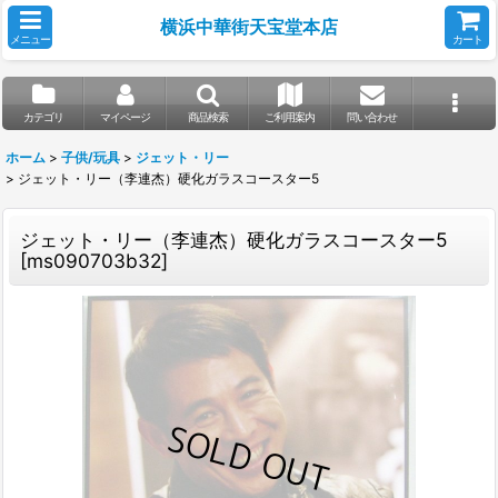
横浜中華街天宝堂本店
メニュー
カート
カテゴリ
マイページ
商品検索
ご利用案内
問い合わせ
ホーム
>
子供/玩具
>
ジェット・リー
>
ジェット・リー（李連杰）硬化ガラスコースター5
ジェット・リー（李連杰）硬化ガラスコースター5
[
ms090703b32
]