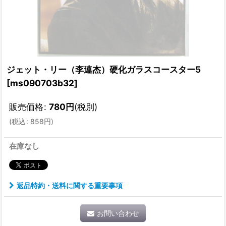
ジェット・リー（李連杰）硬化ガラスコースター5
[
ms090703b32
]
販売価格
:
780
円
(税別)
(
税込
:
858
円
)
在庫なし
返品特約・送料に関する重要事項
お問い合わせ