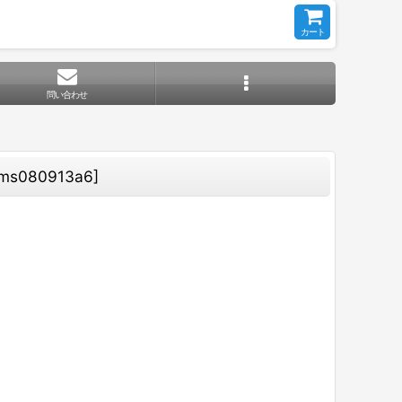
カート
問い合わせ
】
ms080913a6
]