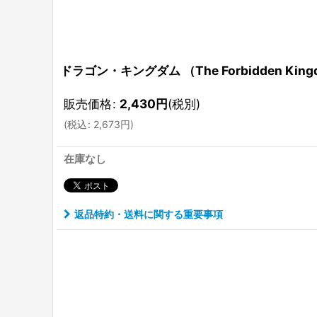
ドラゴン・キングダム （The Forbidden Ki
販売価格
:
2,430
円
(税別)
(
税込
:
2,673
円
)
在庫なし
返品特約・送料に関する重要事項