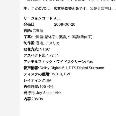
注
： このDVDは、
広東語吹替え版
です。吹替え音声は、
リージョンコード:
ALL
発売日:
2008-06-20
言語:
広東語
字幕:
中国語(繁体字), 英語, 中国語(簡体字)
制作国:
香港, アメリカ
映像方式:
NTSC
アスペクト比:
1.78 : 1
アナモルフィック・ワイドスクリーン:
Yes
音声情報:
Dolby Digital 5.1, DTS Digital Surround
ディスクの種類:
DVD-9, DVD
レイティング:
IIA
再生時間:
105 (分)
発行元:
Joy Sales (HK)
内容
2DVDs