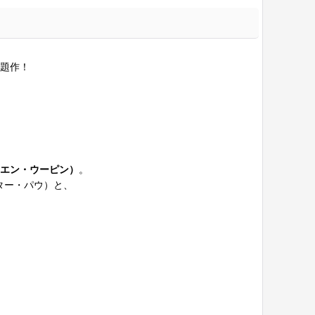
題作！
。
エン・ウーピン）
。
ター・パウ）と、
。