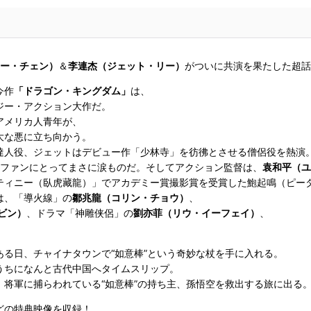
ー・チェン）
＆
李連杰（ジェット・リー）
がついに共演を果たした超話
今作
「ドラゴン・キングダム」
は、
ジー・アクション大作だ。
アメリカ人青年が、
大な悪に立ち向かう。
人役、ジェットはデビュー作「少林寺」を彷彿とさせる僧侶役を熱演
画ファンにとってまさに涙ものだ。そしてアクション監督は、
袁和平（ユ
ティニー（臥虎藏龍）」でアカデミー賞撮影賞を受賞した鮑起鳴（ピー
は、「導火線」の
鄒兆龍（コリン・チョウ）
、
ビン）
、ドラマ「神雕侠侶」の
劉亦菲（リウ・イーフェイ）
、
る日、チャイナタウンで“如意棒”という奇妙な杖を手に入れる。
うちになんと古代中国へタイムスリップ。
将軍に捕らわれている“如意棒”の持ち主、孫悟空を救出する旅に出る
どの特典映像を収録！