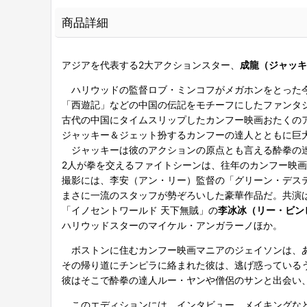
商品詳細
アジアを代表する2大アクションスター、
成龍（ジャッキ
ハリウッドの監督ロブ・ミンコフがメガホンをとった
「西遊記」などの中国の伝記をモチーフにしたファンタ
古代の中国にタイムスリップしたカンフー映画おたくの
ジャッキー＆ジェット扮するカンフーの達人とともに巨
ジャッキーは彼のアクションの原点とも言える酔拳の達
2人が拳を交えるファイトシーンは、往年のカンフー映
撮影には、李安（アン・リー）監督の「グリーン・デス
まさに一流のスタッフが勢ぞろいした豪華作品だ。共演
「イノセントワールド 天下無賊」の
李冰冰（リー・ビン
ハリウッドスターのマイケル・アンガラーノほか。
ボストンに住むカンフー映画マニアのジェイソンは、あ
その帰り道にチンピラに絡まれた彼は、逃げ惑っている
彼はそこで酔拳の達人ルー・ヤンや僧侶のサンと出会い、
このエディションには、インタビュー、メイキングな