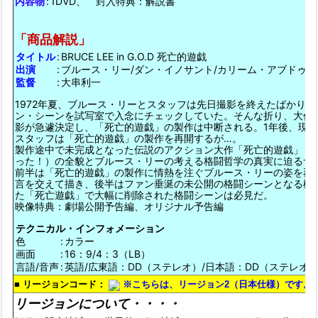
内容物
:
1DVD、 封入特典：解説書
「商品解説」
タイトル
:
BRUCE LEE in G.O.D 死亡的遊戯
出演
:
ブルース・リー/ダン・イノサント/カリーム・アブドゥ
監督
:
大串利一
1972年夏、ブルース・リーとスタッフは先日撮影を終えたばかり
ン・シーンを試写室で入念にチェックしていた。そんな折り、大作
影が急遽決定し、「死亡的遊戯」の製作は中断される。1年後、現
スタッフは「死亡的遊戯」の製作を再開するが…。
製作途中で未完成となった伝説のアクション大作「死亡的遊戯」（
った！）の全貌とブルース・リーの考える格闘哲学の真実に迫るサ
前半は「死亡的遊戯」の製作に情熱を注ぐブルース・リーの姿を再
言を交えて描き、後半はファン垂涎の未公開の格闘シーンとなる構成
た「死亡遊戯」で大幅に削除された格闘シーンは必見だ。
映像特典：劇場公開予告編、オリジナル予告編
テクニカル・インフォメーション
色
:
カラー
画面
:
16：9/4：3（LB）
言語/音声
:
英語/広東語：DD（ステレオ）/日本語：DD（ステレオ
■
リージョンコード
：
※こちらは、リージョン2（日本仕様）です。
リージョンについて・・・・