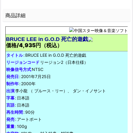
商品詳細
BRUCE LEE in G.O.D 死亡的遊戯
価格/4,935円（税込）
タイトル
:
BRUCE LEE in G.O.D 死亡的遊戯
リージョンコード
リージョン2（日本仕様）
映像信号方式
NTSC
発売日
:
2001年7月25日
制作年
:
2000年
出演
李小龍 （ ブルース・リー）、 ダン・イノサント
字幕
:
日本語
言語
:
日本語
再生時間
:
90分
発売
:
アートポート
重量
:
100g