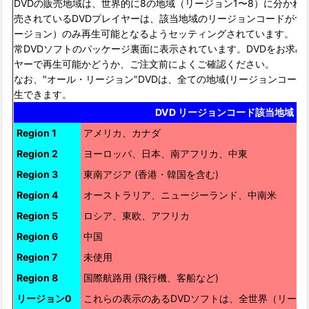
DVDの販売地域は、世界的に8の地域（リージョン1〜8）に分かれ
売されているDVDプレイヤーは、該当地域のリージョンコードがつ
ージョン）のみ再生可能となるようセッティングされています。 
常DVDソフトのパッケージ裏面に表示されています。DVDをお求
ヤーで再生可能かどうか、ご注文前によくご確認ください。
なお、"オール・リージョン"DVDは、全ての地域(リージョンコード 1
生できます。
DVD リージョンコード該当地域
Region 1
アメリカ、カナダ
Region 2
ヨーロッパ、日本、南アフリカ、中東
Region 3
東南アジア (香港・韓国を含む)
Region 4
オーストラリア、ニュージーランド、中南米
Region 5
ロシア、東欧、アフリカ
Region 6
中国
Region 7
未使用
Region 8
国際航路用 (飛行機、客船など)
リージョン0
これらの表示のあるDVDソフトは、全世界（リージ