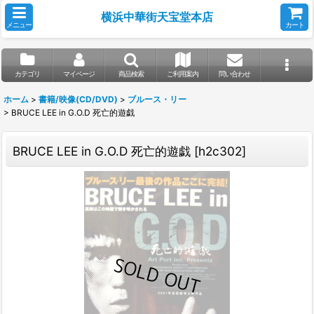
横浜中華街天宝堂本店
メニュー
カート
カテゴリ
マイページ
商品検索
ご利用案内
問い合わせ
ホーム
>
書籍/映像(CD/DVD)
>
ブルース・リー
>
BRUCE LEE in G.O.D 死亡的遊戯
BRUCE LEE in G.O.D 死亡的遊戯
[
h2c302
]