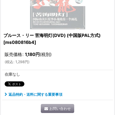
ブルース・リー 苦海明灯(DVD) (中国版PAL方式)
[
ms080816b4
]
販売価格
:
1,180
円
(税別)
(
税込
:
1,298
円
)
在庫なし
返品特約・送料に関する重要事項
お問い合わせ