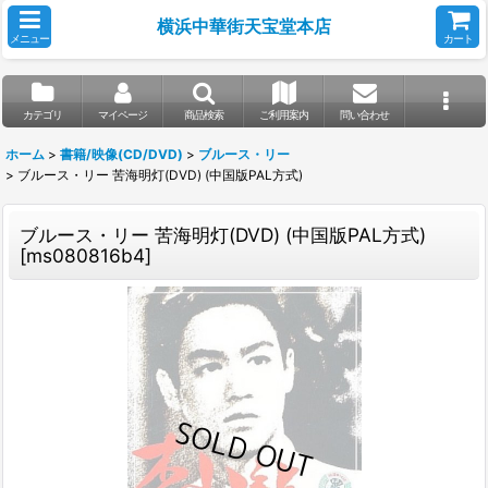
横浜中華街天宝堂本店
メニュー
カート
カテゴリ
マイページ
商品検索
ご利用案内
問い合わせ
ホーム
>
書籍/映像(CD/DVD)
>
ブルース・リー
>
ブルース・リー 苦海明灯(DVD) (中国版PAL方式)
ブルース・リー 苦海明灯(DVD) (中国版PAL方式)
[
ms080816b4
]