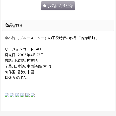
お気に入り登録
商品詳細
李小龍（ブルース・リー）の子役時代の作品「苦海明灯」
リージョンコード: ALL
発売日: 2006年4月27日
言語: 北京語, 広東語
字幕: 日本語, 中国語(簡体字)
制作国: 香港, 中国
映像方式: PAL