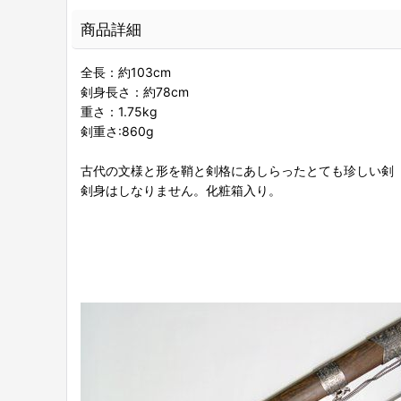
商品詳細
全長：約103cm
剣身長さ：約78cm
重さ：1.75kg
剣重さ:860g
古代の文様と形を鞘と剣格にあしらったとても珍しい剣
剣身はしなりません。化粧箱入り。