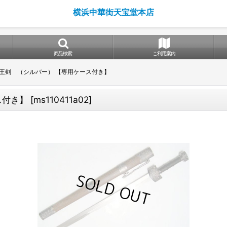
横浜中華街天宝堂本店
商品検索
ご利用案内
王剣 （シルバー） 【専用ケース付き】
ス付き】
[
ms110411a02
]