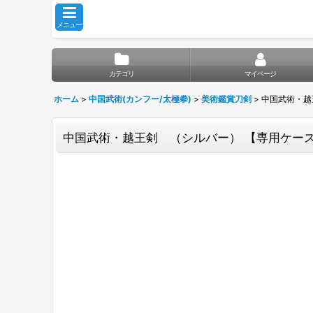
メニュー
カテゴリ
マイページ
ホーム
>
中国武術(カンフー/太極拳)
>
美術鑑賞刀剣
>
中国武術・越
中国武術・越王剣 （シルバー） 【専用ケー