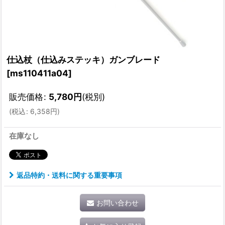
仕込杖（仕込みステッキ）ガンブレード
[
ms110411a04
]
販売価格
:
5,780
円
(税別)
(
税込
:
6,358
円
)
在庫なし
返品特約・送料に関する重要事項
お問い合わせ