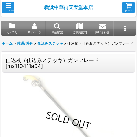
横浜中華街天宝堂本店
メニュー
カート
カテゴリ
マイページ
商品検索
ご利用案内
問い合わせ
ホーム
>
共通/護身
>
仕込みステッキ
>
仕込杖（仕込みステッキ）ガンブレード
仕込杖（仕込みステッキ）ガンブレード
[
ms110411a04
]