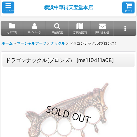
横浜中華街天宝堂本店
メニュー
カート
カテゴリ
マイページ
商品検索
ご利用案内
問い合わせ
ホーム
>
マーシャルアーツ
>
ナックル
>
ドラゴンナックル(ブロンズ）
ドラゴンナックル(ブロンズ）
[
ms110411a08
]