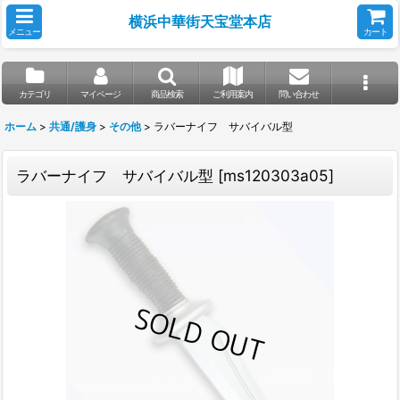
横浜中華街天宝堂本店
メニュー
カート
カテゴリ
マイページ
商品検索
ご利用案内
問い合わせ
ホーム
>
共通/護身
>
その他
>
ラバーナイフ サバイバル型
ラバーナイフ サバイバル型
[
ms120303a05
]