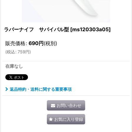
ラバーナイフ サバイバル型
[
ms120303a05
]
販売価格
:
690
円
(税別)
(
税込
:
759
円
)
在庫なし
返品特約・送料に関する重要事項
お問い合わせ
お気に入り登録