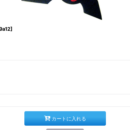
9a12
]
カートに入れる