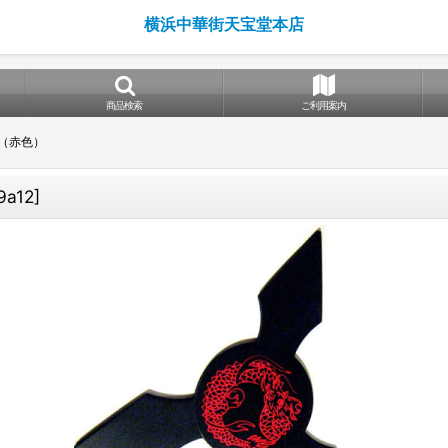
横浜中華街天宝堂本店
商品検索
ご利用案内
（赤色）
9a12
]