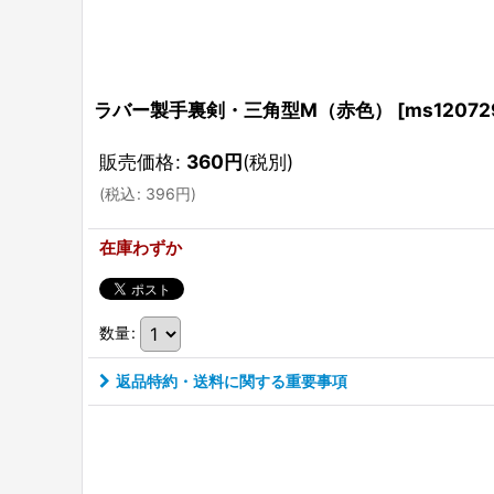
ラバー製手裏剣・三角型M（赤色）
[
ms12072
販売価格
:
360
円
(税別)
(
税込
:
396
円
)
在庫わずか
数量
:
返品特約・送料に関する重要事項