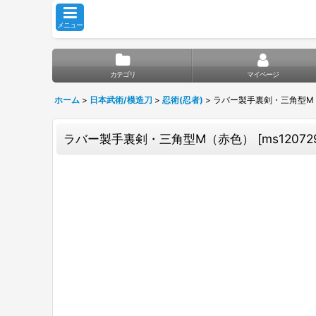
メニュー
カテゴリ
マイページ
ホーム
>
日本武術/模造刀
>
忍術(忍者)
>
ラバー製手裏剣・三角型M
ラバー製手裏剣・三角型M（赤色）
[
ms12072