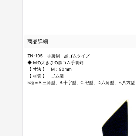
商品詳細
ZN-105 手裏剣 黒ゴムタイプ
◆ Mの大きさの黒ゴム手裏剣
【 寸法 】 M：90mm
【 材質 】 ゴム製
5種＝A.三角型、B.十字型、C.卍型、D.六角型、E.八方型