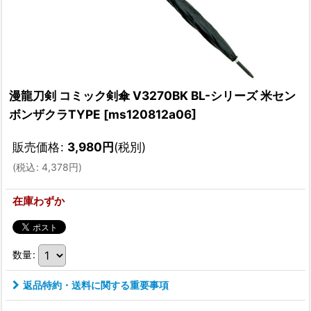
漫龍刀剣 コミック剣傘 V3270BK BL-シリーズ 米セン
ボンザクラTYPE
[
ms120812a06
]
販売価格
:
3,980
円
(税別)
(
税込
:
4,378
円
)
在庫わずか
数量
:
返品特約・送料に関する重要事項