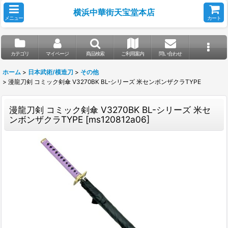
横浜中華街天宝堂本店
メニュー
カート
カテゴリ
マイページ
商品検索
ご利用案内
問い合わせ
ホーム
>
日本武術/模造刀
>
その他
>
漫龍刀剣 コミック剣傘 V3270BK BL-シリーズ 米センボンザクラTYPE
漫龍刀剣 コミック剣傘 V3270BK BL-シリーズ 米セ
ンボンザクラTYPE
[
ms120812a06
]