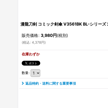
漫龍刀剣 コミック剣傘 V3561BK BL-シリーズ
販売価格
:
3,980
円
(税別)
(
税込
:
4,378
円
)
在庫わずか
数量
:
返品特約・送料に関する重要事項