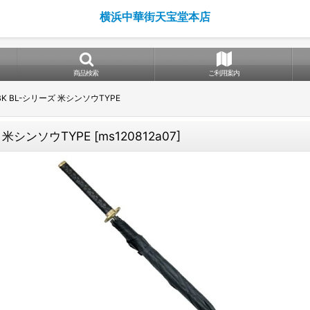
横浜中華街天宝堂本店
商品検索
ご利用案内
K BL-シリーズ 米シンソウTYPE
 米シンソウTYPE
[
ms120812a07
]