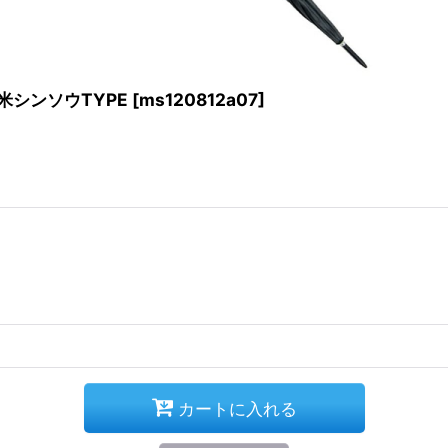
 米シンソウTYPE
[
ms120812a07
]
カートに入れる