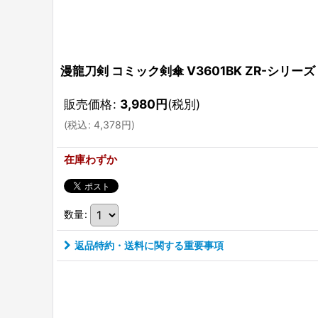
漫龍刀剣 コミック剣傘 V3601BK ZR-シリー
販売価格
:
3,980
円
(税別)
(
税込
:
4,378
円
)
在庫わずか
数量
:
返品特約・送料に関する重要事項