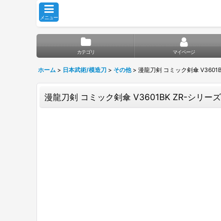
メニュー
カテゴリ
マイページ
ホーム
>
日本武術/模造刀
>
その他
>
漫龍刀剣 コミック剣傘 V3601
漫龍刀剣 コミック剣傘 V3601BK ZR-シリー