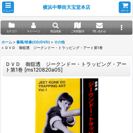
横浜中華街天宝堂本店
メニュー
カート
カテゴリ
マイページ
商品検索
ご利用案内
問い合わせ
ホーム
>
書籍/映像(CD/DVD)
>
その他
>
ＤＶＤ 御舘透 ジークンドー・トラッピング・アート第1巻
ＤＶＤ 御舘透 ジークンドー・トラッピング・アー
ト第1巻
[
ms120820a05
]