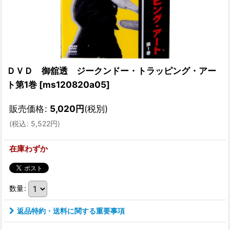
ＤＶＤ 御舘透 ジークンドー・トラッピング・アー
ト第1巻
[
ms120820a05
]
販売価格
:
5,020
円
(税別)
(
税込
:
5,522
円
)
在庫わずか
数量
:
返品特約・送料に関する重要事項