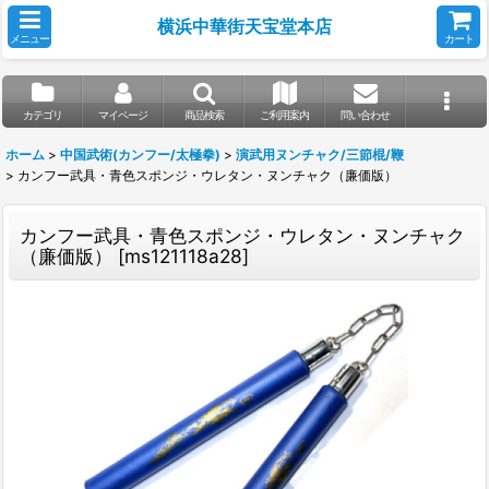
横浜中華街天宝堂本店
メニュー
カート
カテゴリ
マイページ
商品検索
ご利用案内
問い合わせ
ホーム
>
中国武術(カンフー/太極拳)
>
演武用ヌンチャク/三節棍/鞭
>
カンフー武具・青色スポンジ・ウレタン・ヌンチャク（廉価版）
カンフー武具・青色スポンジ・ウレタン・ヌンチャク
（廉価版）
[
ms121118a28
]