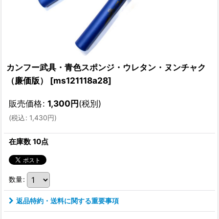
カンフー武具・青色スポンジ・ウレタン・ヌンチャク
（廉価版）
[
ms121118a28
]
販売価格
:
1,300
円
(税別)
(
税込
:
1,430
円
)
在庫数 10点
数量
:
返品特約・送料に関する重要事項