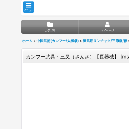
メニュー
カテゴリ
マイページ
ホーム
>
中国武術(カンフー/太極拳)
>
演武用ヌンチャク/三節棍/鞭
カンフー武具・三叉（さんさ）【長器械】
[
ms