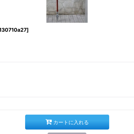
130710a27
]
カートに入れる