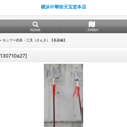
横浜中華街天宝堂本店
商品検索
ご利用案内
>
カンフー武具・三叉（さんさ）【長器械】
130710a27
]