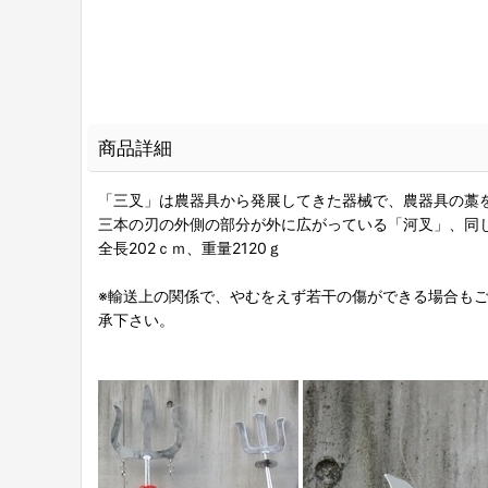
商品詳細
「三叉」は農器具から発展してきた器械で、農器具の藁
三本の刃の外側の部分が外に広がっている「河叉」、同
全長202ｃｍ、重量2120ｇ
※輸送上の関係で、やむをえず若干の傷ができる場合も
承下さい。