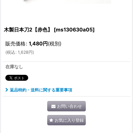
木製日本刀2【赤色】
[
ms130630a05
]
販売価格
:
1,480
円
(税別)
(
税込
:
1,628
円
)
在庫なし
返品特約・送料に関する重要事項
お問い合わせ
お気に入り登録