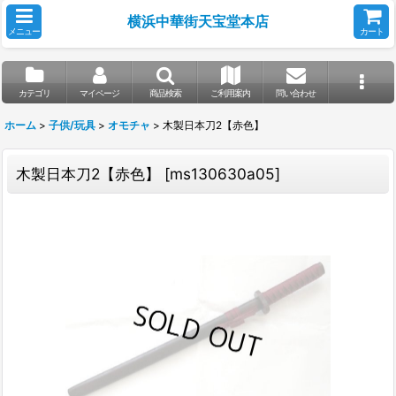
横浜中華街天宝堂本店
メニュー
カート
カテゴリ
マイページ
商品検索
ご利用案内
問い合わせ
ホーム
>
子供/玩具
>
オモチャ
>
木製日本刀2【赤色】
木製日本刀2【赤色】
[
ms130630a05
]