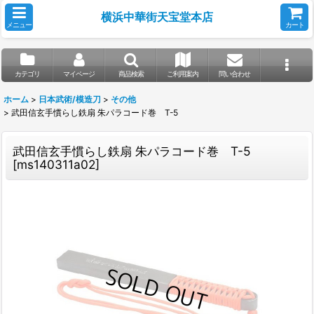
横浜中華街天宝堂本店
メニュー
カート
カテゴリ
マイページ
商品検索
ご利用案内
問い合わせ
ホーム
>
日本武術/模造刀
>
その他
>
武田信玄手慣らし鉄扇 朱パラコード巻 T-5
武田信玄手慣らし鉄扇 朱パラコード巻 T-5
[
ms140311a02
]