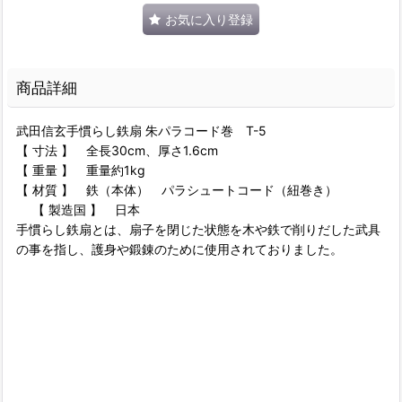
お気に入り登録
商品詳細
武田信玄手慣らし鉄扇 朱パラコード巻 T-5
【 寸法 】 全長30cm、厚さ1.6cm
【 重量 】 重量約1kg
【 材質 】 鉄（本体） パラシュートコード（紐巻き）
【 製造国 】 日本
手慣らし鉄扇とは、扇子を閉じた状態を木や鉄で削りだした武具
の事を指し、護身や鍛錬のために使用されておりました。