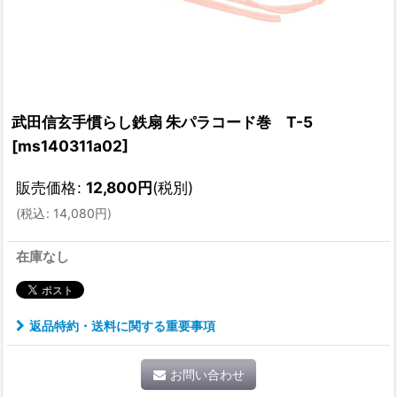
武田信玄手慣らし鉄扇 朱パラコード巻 T-5
[
ms140311a02
]
販売価格
:
12,800
円
(税別)
(
税込
:
14,080
円
)
在庫なし
返品特約・送料に関する重要事項
お問い合わせ