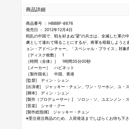
商品詳細
商品番号 ： HBBBF-8676
発売日 ： 2012年12月4日
戦乱の中国で、戦を好まぬ“梁”の兵士は、全滅した軍の
虜として連れて帰ることにするが、将軍を暗殺しようと
ョン・アドベンチャー。「スペシャル・プライス」対象
［ディスク枚数］ 1
［時間（全体）］ 1時間35分00秒
［メーカー］ ハピネット
［製作国名］ 中国、香港
[監督] ディン・シェン
[出演者] ジャッキー・チェン、ワン・リーホン、ユ・
[脚本] ディン・シェン
[製作（プロデューサー）] ソロン・ソ、ユエンノン・
[音楽] シャオ・クー
[製作総指揮] ジャッキー・チェン
※受注発注商品のため、入荷発送までしばらくお待ち下