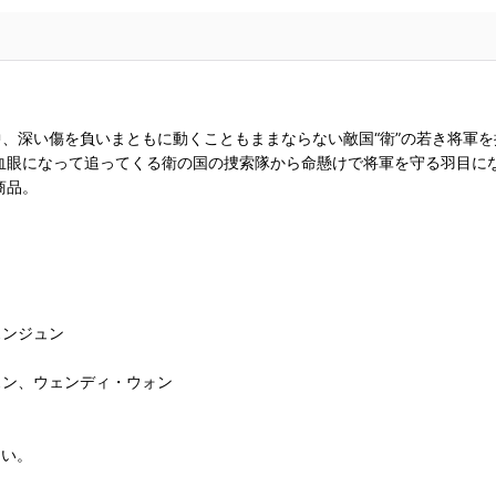
中、深い傷を負いまともに動くこともままならない敵国“衛”の若き将軍
血眼になって追ってくる衛の国の捜索隊から命懸けで将軍を守る羽目に
商品。
スンジュン
スン、ウェンディ・ウォン
さい。