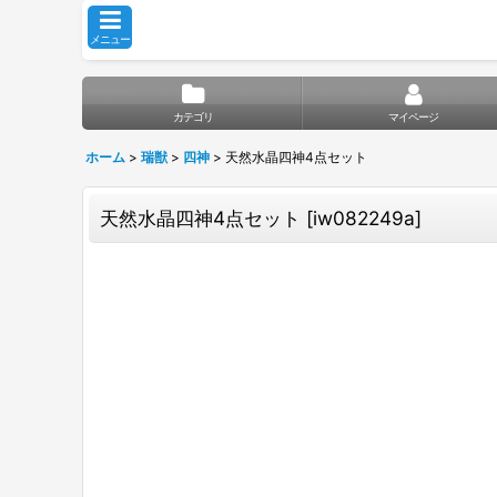
メニュー
カテゴリ
マイページ
ホーム
>
瑞獣
>
四神
>
天然水晶四神4点セット
天然水晶四神4点セット
[
iw082249a
]