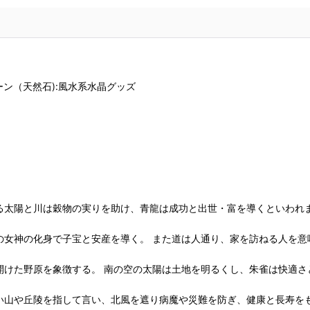
ーン（天然石):風水系水晶グッズ
る太陽と川は穀物の実りを助け、青龍は成功と出世・富を導くといわれ
の女神の化身で子宝と安産を導く。 また道は人通り、家を訪ねる人を意
開けた野原を象徴する。 南の空の太陽は土地を明るくし、朱雀は快適さ
い山や丘陵を指して言い、北風を遮り病魔や災難を防ぎ、健康と長寿を