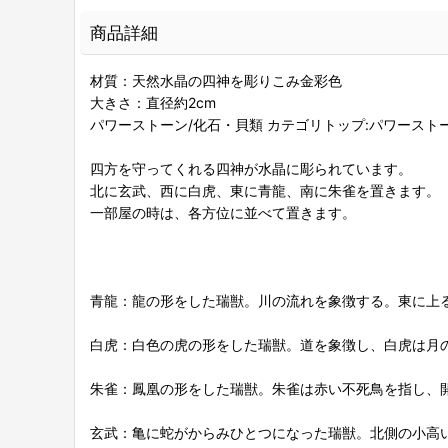
商品詳細
材質：天然水晶の四神を彫りこみ金彩色
大きさ：直径約2cm
パワーストーン/化石・貝類 カテゴリトップ:パワースト
四方を守ってくれる四神が水晶に彫られています。
北に玄武、西に白虎、東に青龍、南に朱雀を置きます。
一部屋の時は、各方位に並べて置きます。
青龍：龍の形をした瑞獣。川の流れを象徴する。東に上
白虎：白色の虎の形をした瑞獣。道を象徴し、白虎は月
朱雀：鳳凰の形をした瑞獣。朱雀は赤い不死鳥を指し、
玄武：亀に蛇がからみひとつになった瑞獣。北側の小高