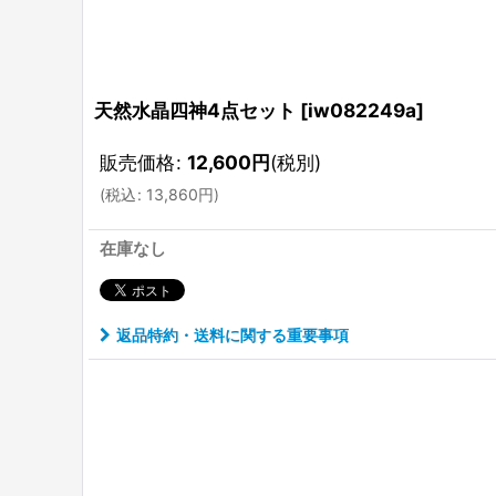
天然水晶四神4点セット
[
iw082249a
]
販売価格
:
12,600
円
(税別)
(
税込
:
13,860
円
)
在庫なし
返品特約・送料に関する重要事項