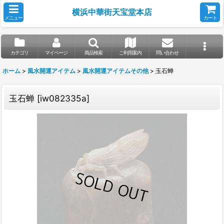
横浜中華街天宝堂本店
メニュー
カート
カテゴリ
マイページ
商品検索
ご利用案内
問い合わせ
ホーム
>
風水開運アイテム
>
風水開運アイテムその他
>
玉石蝉
玉石蝉
[
iw082335a
]