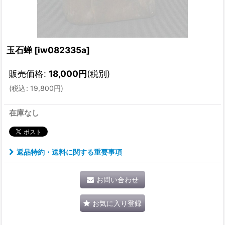
玉石蝉
[
iw082335a
]
販売価格
:
18,000
円
(税別)
(
税込
:
19,800
円
)
在庫なし
返品特約・送料に関する重要事項
お問い合わせ
お気に入り登録