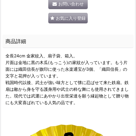
お問い合わせ
お気に入り登録
商品詳細
全長24cm 金家紋入、扇子袋、箱入。
片面は金地に黒の木瓜(もっこう)の家紋が入っています。もう片
面には織田信長が旗印に使った永楽通宝が3個、「織田信長」の
文字と花押が入っています。
戦国時代以後、武士が強い味方として懐に忍ばせて来た鉄扇。鉄
扇は敵から身を守る護身用や武士の粋な舞にも使用されてきまし
た。現代では武運にあやかり出世栄達を願う縁起物として贈り物
にも大変喜ばれている人気の品です。