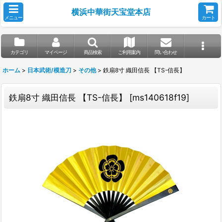
横浜中華街天宝堂本店
メニュー
カート
カテゴリ
マイページ
商品検索
ご利用案内
問い合わせ
ホーム
>
日本武術/模造刀
>
その他
>
鉄扇8寸 織田信長 【TS-信長】
鉄扇8寸 織田信長 【TS-信長】
[
ms140618f19
]