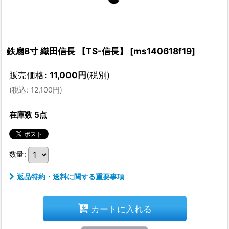
鉄扇8寸 織田信長 【TS-信長】
[
ms140618f19
]
販売価格
:
11,000
円
(税別)
(
税込
:
12,100
円
)
在庫数 5点
数量
:
返品特約・送料に関する重要事項
カートに入れる