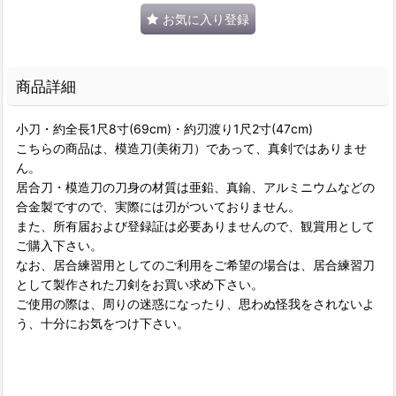
お気に入り登録
商品詳細
小刀・約全長1尺8寸(69cm)・約刃渡り1尺2寸(47cm)
こちらの商品は、模造刀(美術刀）であって、真剣ではありませ
ん。
居合刀・模造刀の刀身の材質は亜鉛、真鍮、アルミニウムなどの
合金製ですので、実際には刃がついておりません。
また、所有届および登録証は必要ありませんので、観賞用として
ご購入下さい。
なお、居合練習用としてのご利用をご希望の場合は、居合練習刀
として製作された刀剣をお買い求め下さい。
ご使用の際は、周りの迷惑になったり、思わぬ怪我をされないよ
う、十分にお気をつけ下さい。