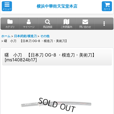
横浜中華街天宝堂本店
メニュー
カート
カテゴリ
マイページ
商品検索
ご利用案内
問い合わせ
ホーム
>
日本武術/模造刀
>
その他
>
曙 小刀 【日本刀 OG-8 ・模造刀・美術刀】
曙 小刀 【日本刀 OG-8 ・模造刀・美術刀】
[
ms140824b17
]