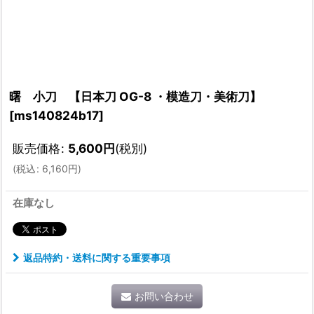
曙 小刀 【日本刀 OG-8 ・模造刀・美術刀】
[
ms140824b17
]
販売価格
:
5,600
円
(税別)
(
税込
:
6,160
円
)
在庫なし
返品特約・送料に関する重要事項
お問い合わせ