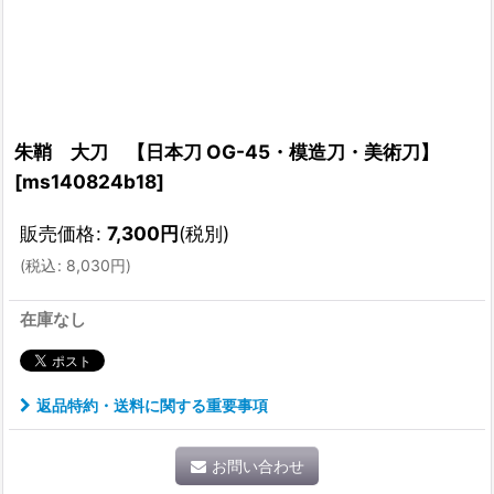
朱鞘 大刀 【日本刀 OG-45・模造刀・美術刀】
[
ms140824b18
]
販売価格
:
7,300
円
(税別)
(
税込
:
8,030
円
)
在庫なし
返品特約・送料に関する重要事項
お問い合わせ