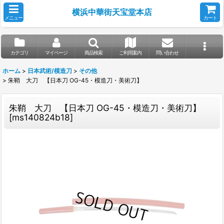
横浜中華街天宝堂本店
メニュー
カート
カテゴリ
マイページ
商品検索
ご利用案内
問い合わせ
ホーム
>
日本武術/模造刀
>
その他
>
朱鞘 大刀 【日本刀 OG-45・模造刀・美術刀】
朱鞘 大刀 【日本刀 OG-45・模造刀・美術刀】
[
ms140824b18
]