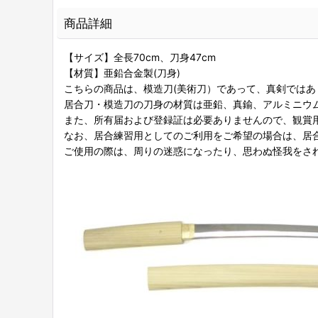
商品詳細
【サイズ】全長70cm、刀身47cm
【材質】亜鉛合金製(刀身)
こちらの商品は、模造刀(美術刀）であって、真剣ではあ
居合刀・模造刀の刀身の材質は亜鉛、真鍮、アルミニウ
また、所有届および登録証は必要ありませんので、観賞
なお、居合練習用としてのご利用をご希望の場合は、居
ご使用の際は、周りの迷惑になったり、思わぬ怪我をさ