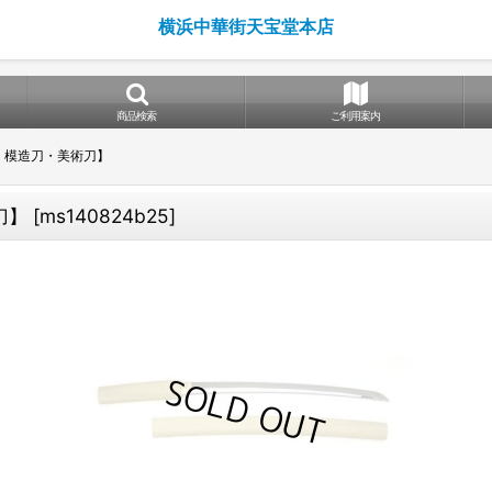
横浜中華街天宝堂本店
商品検索
ご利用案内
2・模造刀・美術刀】
刀】
[
ms140824b25
]