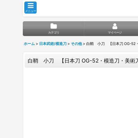
メニュー
カテゴリ
マイページ
ホーム
>
日本武術/模造刀
>
その他
>
白鞘 小刀 【日本刀 OG-5
白鞘 小刀 【日本刀 OG-52・模造刀・美術