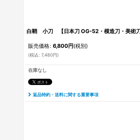
白鞘 小刀 【日本刀 OG-52・模造刀・美術
販売価格
:
6,800
円
(税別)
(
税込
:
7,480
円
)
在庫なし
返品特約・送料に関する重要事項