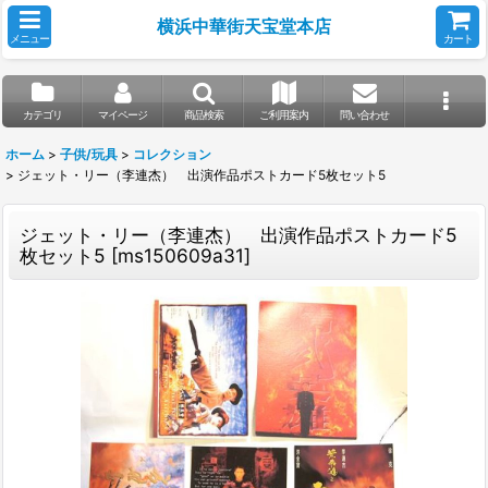
横浜中華街天宝堂本店
メニュー
カート
カテゴリ
マイページ
商品検索
ご利用案内
問い合わせ
ホーム
>
子供/玩具
>
コレクション
>
ジェット・リー（李連杰） 出演作品ポストカード5枚セット5
ジェット・リー（李連杰） 出演作品ポストカード5
枚セット5
[
ms150609a31
]