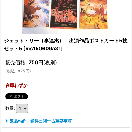
ジェット・リー（李連杰） 出演作品ポストカード5枚
セット5
[
ms150609a31
]
販売価格
:
750
円
(税別)
(
税込
:
825
円
)
在庫わずか
数量
:
返品特約・送料に関する重要事項