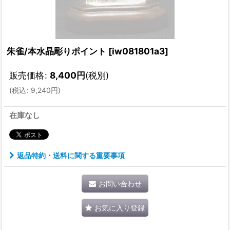
朱雀/本水晶彫りポイント
[
iw081801a3
]
販売価格
:
8,400
円
(税別)
(
税込
:
9,240
円
)
在庫なし
返品特約・送料に関する重要事項
お問い合わせ
お気に入り登録