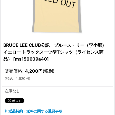
BRUCE LEE CLUB公認 ブルース・リー（李小龍）
イエロー トラックスーツ型Tシャツ（ライセンス商
品）
[
ms150609a40
]
販売価格
:
4,200
円
(税別)
(
税込
:
4,620
円
)
在庫なし
返品特約・送料に関する重要事項