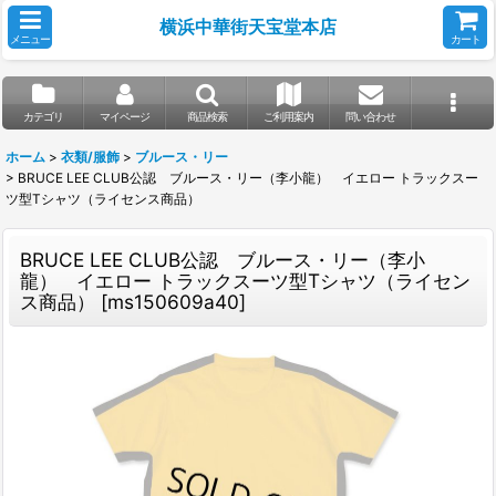
横浜中華街天宝堂本店
メニュー
カート
カテゴリ
マイページ
商品検索
ご利用案内
問い合わせ
ホーム
>
衣類/服飾
>
ブルース・リー
>
BRUCE LEE CLUB公認 ブルース・リー（李小龍） イエロー トラックスー
ツ型Tシャツ（ライセンス商品）
BRUCE LEE CLUB公認 ブルース・リー（李小
龍） イエロー トラックスーツ型Tシャツ（ライセン
ス商品）
[
ms150609a40
]