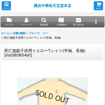
横浜中華街天宝堂本店
メニュー
カート
カテゴリ
マイページ
商品検索
ご利用案内
問い合わせ
ホーム
>
衣類/服飾
>
ブルース・リー
>
死亡遊戯子供用イエローTシャツ(半袖、長袖)
死亡遊戯子供用イエローTシャツ(半袖、長袖)
[
ms080804a1
]