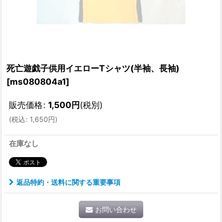
死亡遊戯子供用イエローTシャツ(半袖、長袖)
[
ms080804a1
]
販売価格
:
1,500
円
(税別)
(
税込
:
1,650
円
)
在庫なし
返品特約・送料に関する重要事項
お問い合わせ