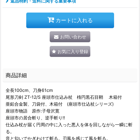
返品特約・送料に関する重要事項
カートに入れる
お問い合わせ
お気に入り登録
商品詳細
全長100cm、刀身61cm
尾形刀剣 ZT-12/S 座頭市仕込み杖 楕円黒石目鞘 木箱付
亜鉛合金製、刀袋付、木箱付 (座頭市仕込杖シリーズ)
座頭市物語 原作:子母沢寛
座頭市の居合斬り、逆手斬り!!
仕込み杖が届く円周の中に入った悪人を体を回しながら一瞬に斬
る。
音と匂いでかぎわけて斬る。刃風を感じて風を斬る。