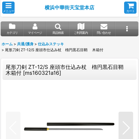
横浜中華街天宝堂本店
メニュー
カート
カテゴリ
マイページ
商品検索
ご利用案内
問い合わせ
ホーム
>
共通/護身
>
仕込みステッキ
>
尾形刀剣 ZT-12/S 座頭市仕込み杖 楕円黒石目鞘 木箱付
尾形刀剣 ZT-12/S 座頭市仕込み杖 楕円黒石目鞘
木箱付
[
ms160321a16
]