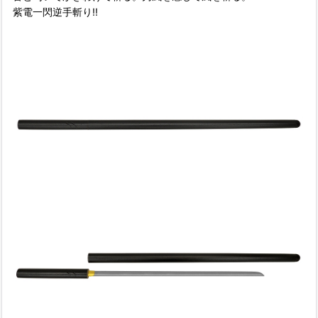
紫電一閃逆手斬り!!