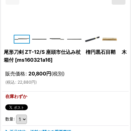
尾形刀剣 ZT-12/S 座頭市仕込み杖 楕円黒石目鞘 木
箱付
[
ms160321a16
]
販売価格
:
20,800
円
(税別)
(
税込
:
22,880
円
)
在庫わずか
数量
: