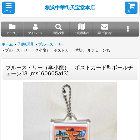
横浜中華街天宝堂本店
メニュー
カート
カテゴリ
マイページ
商品検索
ご利用案内
問い合わせ
ホーム
>
子供/玩具
>
ブルース・リー
>
ブルース・リー（李小龍） ポストカード型ボールチェーン13
ブルース・リー（李小龍） ポストカード型ボールチ
ェーン13
[
ms160605a13
]