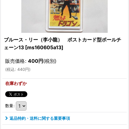
ブルース・リー（李小龍） ポストカード型ボールチ
ェーン13
[
ms160605a13
]
販売価格
:
400
円
(税別)
(
税込
:
440
円
)
在庫わずか
数量
:
返品特約・送料に関する重要事項