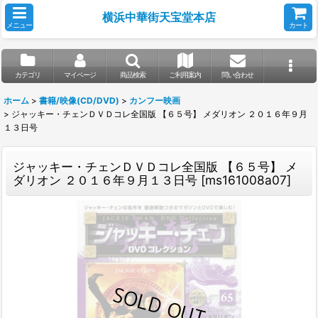
横浜中華街天宝堂本店
メニュー
カート
カテゴリ
マイページ
商品検索
ご利用案内
問い合わせ
ホーム
>
書籍/映像(CD/DVD)
>
カンフー映画
>
ジャッキー・チェンＤＶＤコレ全国版 【６５号】 メダリオン ２０１６年９月
１３日号
ジャッキー・チェンＤＶＤコレ全国版 【６５号】 メ
ダリオン ２０１６年９月１３日号
[
ms161008a07
]