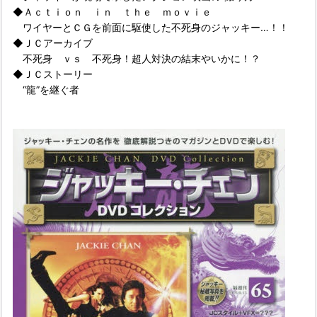
◆Ａｃｔｉｏｎ ｉｎ ｔｈｅ ｍｏｖｉｅ
ワイヤーとＣＧを前面に駆使した不死身のジャッキー…！！
◆ＪＣアーカイブ
不死身 ｖｓ 不死身！超人対決の結末やいかに！？
◆ＪＣストーリー
“龍”を継ぐ者