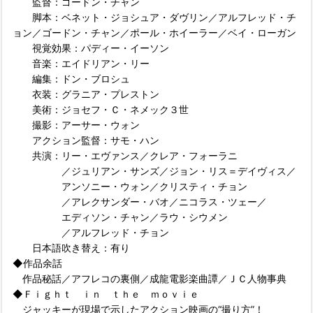
監督：ゴードン・チャン
脚本：ベネット・ジョシュア・ダヴリン／アルフレッド・チ
ョン／ゴードン・チャン／ポール・ホイーラー／ベイ・ローガン
視覚効果：パディー・イーソン
音楽：エイドリアン・リー
編集：ドン・ブロシュ
衣装：グラニア・プレストン
美術：ジョセフ・Ｃ・ネメック３世
撮影：アーサー・ウォン
アクション監督：サモ・ハン
共演：リー・エヴァンス／クレア・フォーラニ
／ジュリアン・サンズ／ジョン・リス＝デイヴィス／
アンソニー・ウォン／クリスティ・チョン
／アレクサンダー・バオ／ニコラス・ツェー／
エディソン・チャン／ラウ・シウメン
／アルフレッド・チョン
日本語吹き替え：有り
◆作品余話
作品秘話／アフレコの裏側／成龍電影楽曲譚／ＪＣ人物事典
◆Ｆｉｇｈｔ ｉｎ ｔｈｅ ｍｏｖｉｅ
ジャッキーが現場で示したアクション映画の“撮り方”！