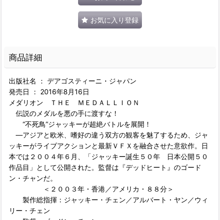
お気に入り登録
商品詳細
出版社名 ： デアゴスティーニ・ジャパン
発売日 ： 2016年8月16日
メダリオン ＴＨＥ ＭＥＤＡＬＬＩＯＮ
伝説のメダルを悪の手に渡すな！
“不死鳥”ジャッキーが超絶バトルを展開！
―アジアと欧米、嗜好の違う双方の観客を魅了するため、ジャ
ッキーがライブアクションと最新ＶＦＸを融合させた意欲作。日
本では２００４年６月、「ジャッキー誕生５０年 日本公開５０
作品目」として公開された。監督は『デッドヒート』のゴード
ン・チャンだ。
＜２００３年・香港／アメリカ・８８分＞
製作総指揮：ジャッキー・チェン／アルバート・ヤン／ウィ
リー・チェン