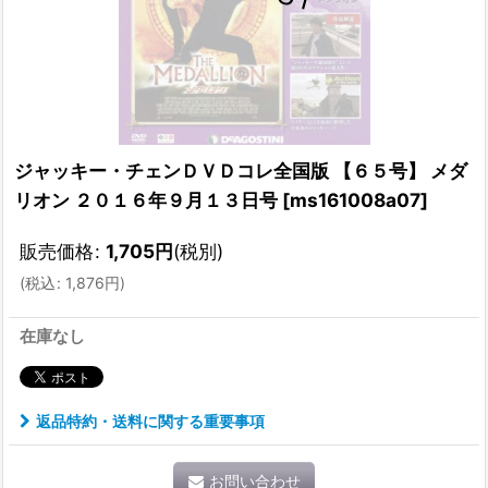
ジャッキー・チェンＤＶＤコレ全国版 【６５号】 メダ
リオン ２０１６年９月１３日号
[
ms161008a07
]
販売価格
:
1,705
円
(税別)
(
税込
:
1,876
円
)
在庫なし
返品特約・送料に関する重要事項
お問い合わせ