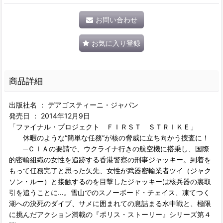
お問い合わせ
お気に入り登録
商品詳細
出版社名 ： デアゴスティーニ・ジャパン
発売日 ： 2014年12月9日
「ファイナル・プロジェクト ＦＩＲＳＴ ＳＴＲＩＫＥ」
休暇のような“簡単な任務”が核の脅威に立ち向かう捜査に！
─ＣＩＡの要請で、ウクライナ行きの航空機に搭乗し、国際
的密輸組織の女性を追跡する香港警察の刑事ジャッキー。到着を
もって任務完了と思った矢先、女性が武器密輸業者ツイ（ジャク
ソン・ルー）と接触するのを目撃したジャッキーは核兵器の裏取
引を追うことに…。雪山でのスノーボード・チェイス、凍てつく
湖への決死のダイブ、サメに囲まれての息詰まる水中戦と、極限
に挑んだアクション満載の『ポリス・ストーリー』シリーズ第４