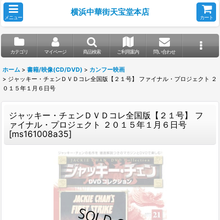
横浜中華街天宝堂本店
メニュー
カート
カテゴリ
マイページ
商品検索
ご利用案内
問い合わせ
ホーム
>
書籍/映像(CD/DVD)
>
カンフー映画
>
ジャッキー・チェンＤＶＤコレ全国版【２１号】 ファイナル・プロジェクト ２
０１５年１月６日号
ジャッキー・チェンＤＶＤコレ全国版【２１号】 フ
ァイナル・プロジェクト ２０１５年１月６日号
[
ms161008a35
]