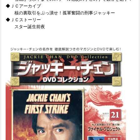
◆ＪＣアーカイブ
核の裏取引をぶっ潰せ！孤軍奮闘の刑事ジャッキー
◆ＪＣストーリー
スター誕生前夜