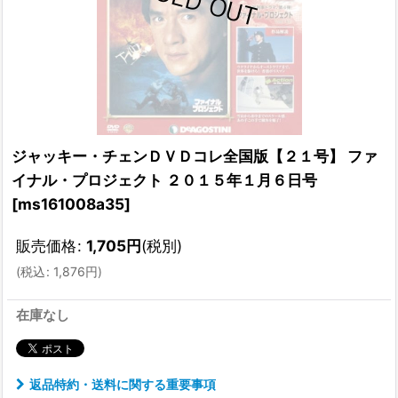
ジャッキー・チェンＤＶＤコレ全国版【２１号】 ファ
イナル・プロジェクト ２０１５年１月６日号
[
ms161008a35
]
販売価格
:
1,705
円
(税別)
(
税込
:
1,876
円
)
在庫なし
返品特約・送料に関する重要事項