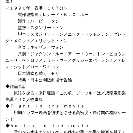
弾！
＜１９９６年・香港・１０７分＞
製作総指揮：レナード・Ｋ．Ｃ．ホー
製作：バービー・タン
監督：スタンリー・トン
脚本：スタンリー・トン／ニック・トラモンテン／グレッ
グ・メロット／エリオット・トン
音楽：ネイザン・ウォン
共演：ジャクソン・ルー／アニー・ウー／トン・ピョウ／
ユーリ・ペトロフ／テリー・ウー／グリシャエバ・ノンナ／アレ
ン・シット／ロー・ワイコン
日本語吹き替え：有り
特典：日本公開版劇場予告編
◆作品余話
原語を探る／来日秘話／この頃、ジャッキーは／成龍電影楽
曲譚／ＪＣ人物事典
◆Ｆｉｇｈｔ ｉｎ ｔｈｅ ｍｏｖｉｅ
初期クンフー映画を彷彿とさせる高密度・長時間の格闘シー
ン！
◆Ａｃｔｉｏｎ ｉｎ ｔｈｅ ｍｏｖｉｅ
雪山から水中までのスケール感あの手この手で観客を魅了！