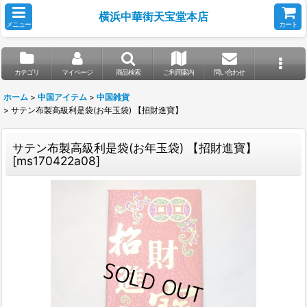
横浜中華街天宝堂本店
メニュー
カート
カテゴリ
マイページ
商品検索
ご利用案内
問い合わせ
ホーム
>
中国アイテム
>
中国雑貨
>
サテン布製高級利是袋(お年玉袋) 【招財進寶】
サテン布製高級利是袋(お年玉袋) 【招財進寶】
[
ms170422a08
]