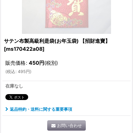
サテン布製高級利是袋(お年玉袋) 【招財進寶】
[
ms170422a08
]
販売価格
:
450
円
(税別)
(
税込
:
495
円
)
在庫なし
返品特約・送料に関する重要事項
お問い合わせ