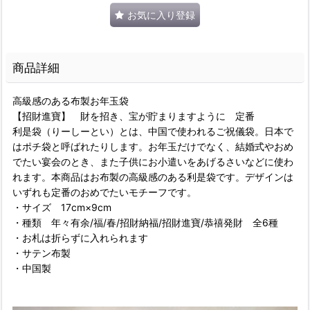
お気に入り登録
商品詳細
高級感のある布製お年玉袋
【招財進寶】 財を招き、宝が貯まりますように 定番
利是袋（りーしーとい）とは、中国で使われるご祝儀袋。日本で
はポチ袋と呼ばれたりします。お年玉だけでなく、結婚式やおめ
でたい宴会のとき、また子供にお小遣いをあげるさいなどに使わ
れます。本商品はお布製の高級感のある利是袋です。デザインは
いずれも定番のおめでたいモチーフです。
・サイズ 17cm×9cm
・種類 年々有余/福/春/招財納福/招財進寶/恭禧発財 全6種
・お札は折らずに入れられます
・サテン布製
・中国製