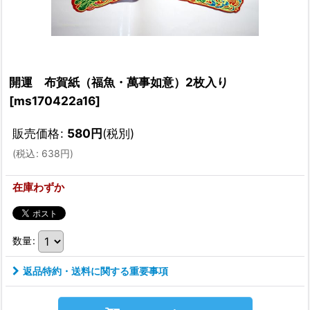
開運 布賀紙（福魚・萬事如意）2枚入り
[
ms170422a16
]
販売価格
:
580
円
(税別)
(
税込
:
638
円
)
在庫わずか
数量
:
返品特約・送料に関する重要事項