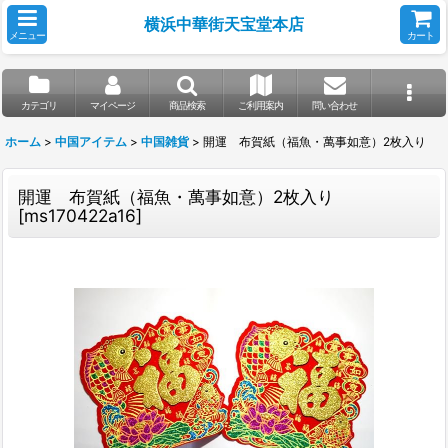
横浜中華街天宝堂本店
メニュー
カート
カテゴリ
マイページ
商品検索
ご利用案内
問い合わせ
ホーム
>
中国アイテム
>
中国雑貨
>
開運 布賀紙（福魚・萬事如意）2枚入り
開運 布賀紙（福魚・萬事如意）2枚入り
[
ms170422a16
]