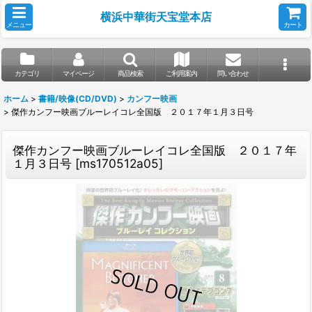
横浜中華街天宝堂本店
メニュー
カート
カテゴリ
マイページ
商品検索
ご利用案内
問い合わせ
ホーム
>
書籍/映像(CD/DVD)
>
カンフー映画
>
傑作カンフー映画ブルーレイコレ全国版 ２０１７年１月３日号
傑作カンフー映画ブルーレイコレ全国版 ２０１７年
１月３日号
[
ms170512a05
]