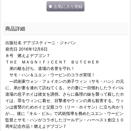
お気に入り登録
商品詳細
出版社名 デアゴスティーニ・ジャパン
発売日 2016年12月6日
８号 燃えよデブゴン７
ＴＨＥ ＭＡＧＮＩＦＩＣＥＮＴ ＢＵＴＣＨＥＲ
弟の敵を討ち、道場の名誉を守れ！
サモ・ハン＆ユエン・ウーピンのコラボ実現！
―武術家ウォン・フェイホンの弟子ウィン（サモ・ハン）の元
に、弟が妻を連れて訪ねてくる。その妻に一目惚れしたライバル
道場の息子ホイは彼女を誘拐。さらに義理の妹を襲って殺したホ
イは、罪をウィンに着せ、目撃者やウィンの弟も殺害する。ウィ
ンは復讐のためホイと父親コウ（リー・ホイサン）に立ち向かう
が…。後に『キル・ビル』で武術指導を務めたユエン・ウーピン
監督とサモ・ハンがコラボしたゴールデン・ハーべスト創立１０
周年記念作品！燃えよデブゴン７