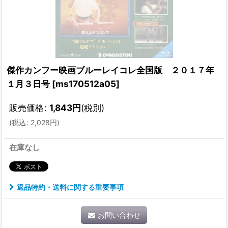
傑作カンフー映画ブルーレイコレ全国版 ２０１７年
１月３日号
[
ms170512a05
]
販売価格
:
1,843
円
(税別)
(
税込
:
2,028
円
)
在庫なし
返品特約・送料に関する重要事項
お問い合わせ