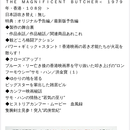
ＴＨＥ ＭＡＧＮＩＦＩＣＥＮＴ ＢＵＴＣＨＥＲ＜ １９７９
年・香港・１０８分 ＞
日本語吹き替え：無し
特典：オリジナル予告編／最新版予告編
◆製作の舞台裏
・作品余話／作品秘話／関連商品あれこれ
◆観どころ格闘アクション
パワー＋ギミック＋スタント！香港映画の若き才能たちが火花を
散らす！
◆クローズアップ！
ブルース・リー亡き後の香港映画界を守り抜いた叩き上げの“ロン
フーモウシー”サモ・ハン／洪金寶（１）
◆ゆかりの地を巡る
ビッグスターを輩出した雑居ビル
◆カンフー映画秘話
サモ・ハンの情熱と“若気の至り”
◆ヒストリアカンフー・ムービー 血風録
隻腕剣士見参！突入“武侠世紀”