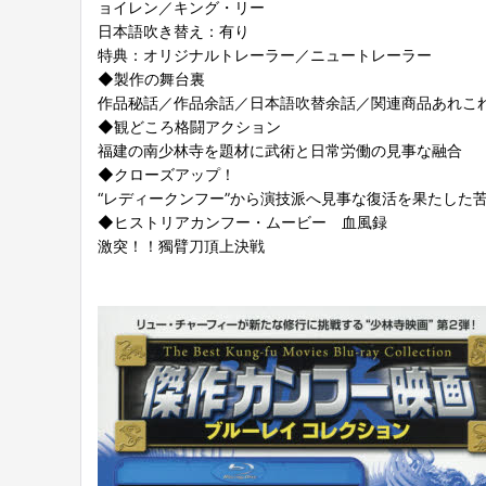
ョイレン／キング・リー
日本語吹き替え：有り
特典：オリジナルトレーラー／ニュートレーラー
◆製作の舞台裏
作品秘話／作品余話／日本語吹替余話／関連商品あれこ
◆観どころ格闘アクション
福建の南少林寺を題材に武術と日常労働の見事な融合
◆クローズアップ！
“レディークンフー”から演技派へ見事な復活を果たした
◆ヒストリアカンフー・ムービー 血風録
激突！！獨臂刀頂上決戦