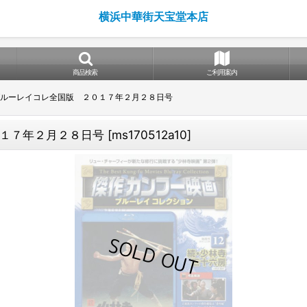
横浜中華街天宝堂本店
商品検索
ご利用案内
ルーレイコレ全国版 ２０１７年２月２８日号
１７年２月２８日号
[
ms170512a10
]