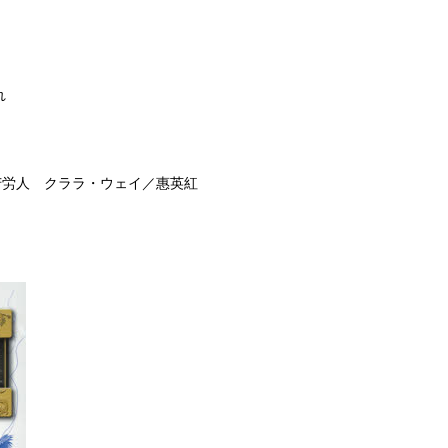
れ
苦労人 クララ・ウェイ／惠英紅