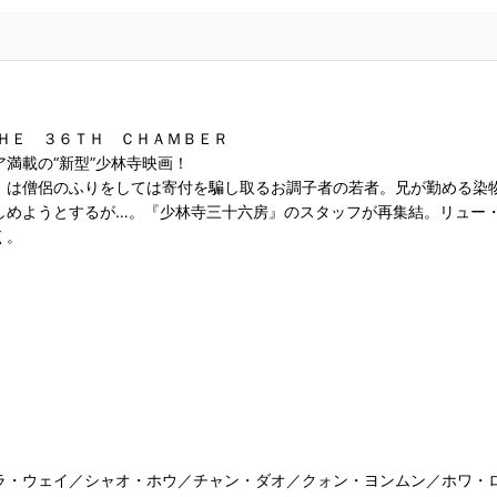
ＨＥ ３６ＴＨ ＣＨＡＭＢＥＲ
満載の“新型”少林寺映画！
）は僧侶のふりをしては寄付を騙し取るお調子者の若者。兄が勤める染
しめようとするが…。『少林寺三十六房』のスタッフが再集結。リュー
く。
ラ・ウェイ／シャオ・ホウ／チャン・ダオ／クォン・ヨンムン／ホワ・