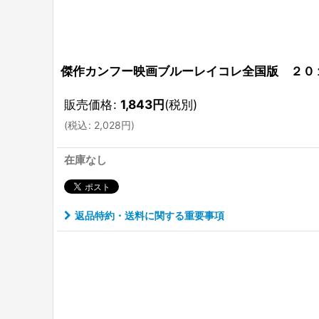
傑作カンフー映画ブルーレイコレ全国版 ２０
販売価格
:
1,843
円
(税別)
(
税込
:
2,028
円
)
在庫なし
返品特約・送料に関する重要事項