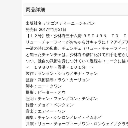
商品詳細
出版社名 デアゴスティーニ・ジャパン
発売日 2017年1月31日
【１２号】続・少林寺三十六房 ＲＥＴＵＲＮ ＴＯ Ｔ
リュー・チャーフィーがおちゃらけキャラに！？アイデア
―清の時代の広東。チェンチェ（リュー・チャーフィー
と知ったチェンチェは、少林寺の僧に化けて相手を懲ら
つつ、独自の武術を身につけていく過程をユニークに描
＜ １９８０年・香港・１０１分 ＞
製作：ランラン・ショウ／モナ・フォン
監督・武術指導：ラウ・カーリョン
脚本：ニー・クワン
撮影：ピーター・オウ
照明：チェン・フェン／ユン・テンポン
録音：チョイ・ペンクォン
音楽：エディー・ワン
編集：チャン・シンロン／レイ・イムホイ
共演：リュー・チャーフィー／ワン・ロンウェイ／クラ