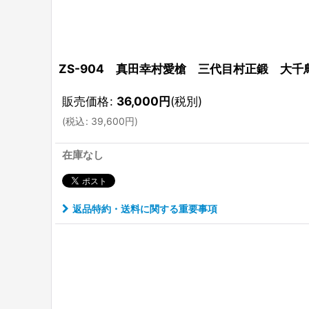
ZS-904 真田幸村愛槍 三代目村正鍛 大千
販売価格
:
36,000
円
(税別)
(
税込
:
39,600
円
)
在庫なし
返品特約・送料に関する重要事項