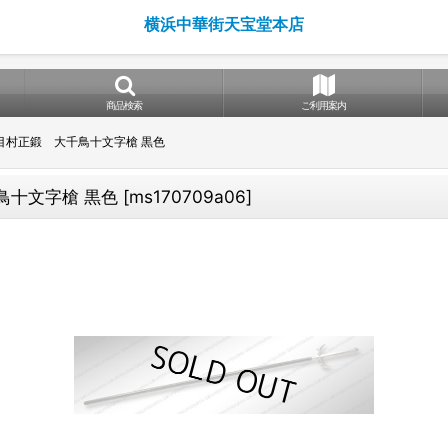
横浜中華街天宝堂本店
商品検索
ご利用案内
代目村正鍛 大千鳥十文字槍 黒色
鳥十文字槍 黒色
[
ms170709a06
]