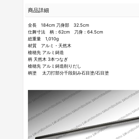
商品詳細
全長 184cm 刀身部 32.5cm
仕舞寸法 柄：62cm 刀身：64.5cm
総重量 1,010g
材質 アルミ・天然木
槍穂先 アルミ鋳造
柄 天然木 3本つなぎ
槍穂先 アルミ鋳造削りだし
柄塗 太刀打部分千段刻み石目塗/石目塗