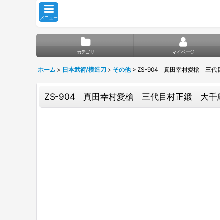
メニュー
カテゴリ
マイページ
ホーム
>
日本武術/模造刀
>
その他
>
ZS-904 真田幸村愛槍 三
ZS-904 真田幸村愛槍 三代目村正鍛 大千