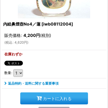
内絵鼻煙壺No4／蓮
[
iwb08112004
]
販売価格
:
4,200
円
(税別)
(
税込
:
4,620
円
)
在庫わずか
数量
:
返品特約・送料に関する重要事項
カートに入れる