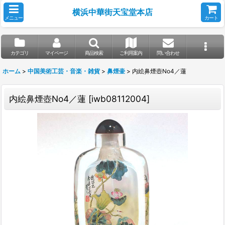
横浜中華街天宝堂本店
メニュー
カート
カテゴリ
マイページ
商品検索
ご利用案内
問い合わせ
ホーム
>
中国美術工芸・音楽・雑貨
>
鼻煙壷
>
内絵鼻煙壺No4／蓮
内絵鼻煙壺No4／蓮
[
iwb08112004
]