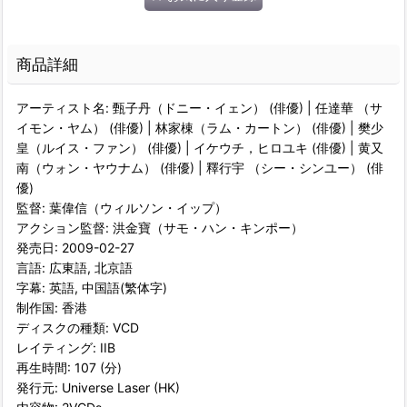
商品詳細
アーティスト名: 甄子丹（ドニー・イェン） (俳優) | 任達華 （サ
イモン・ヤム） (俳優) | 林家棟（ラム・カートン） (俳優) | 樊少
皇（ルイス・ファン） (俳優) | イケウチ，ヒロユキ (俳優) | 黄又
南（ウォン・ヤウナム） (俳優) | 釋行宇 （シー・シンユー） (俳
優)
監督: 葉偉信（ウィルソン・イップ）
アクション監督: 洪金寶（サモ・ハン・キンポー）
発売日: 2009-02-27
言語: 広東語, 北京語
字幕: 英語, 中国語(繁体字)
制作国: 香港
ディスクの種類: VCD
レイティング: IIB
再生時間: 107 (分)
発行元: Universe Laser (HK)