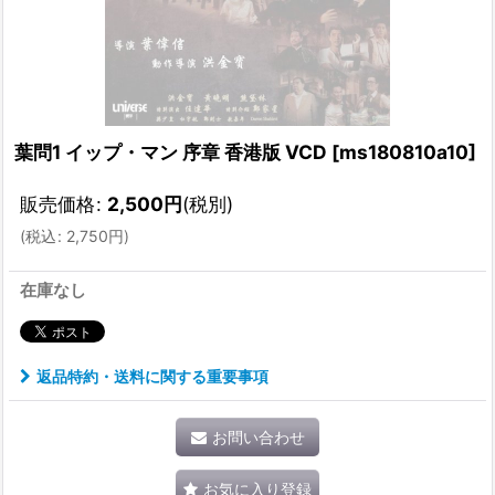
葉問1 イップ・マン 序章 香港版 VCD
[
ms180810a10
]
販売価格
:
2,500
円
(税別)
(
税込
:
2,750
円
)
在庫なし
返品特約・送料に関する重要事項
お問い合わせ
お気に入り登録