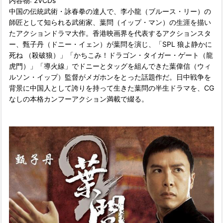
内容物: 2VCDs
中国の伝統武術・詠春拳の達人で、李小龍（ブルース・リー）の
師匠として知られる武術家、葉問（イップ・マン）の生涯を描い
たアクションドラマ大作。香港映画界を代表するアクションスタ
ー、甄子丹（ドニー・イェン）が葉問を演じ、「SPL 狼よ静かに
死ね （殺破狼）」「かちこみ！ドラゴン・タイガー・ゲート（龍
虎門）」「導火線」でドニーとタッグを組んできた葉偉信（ウィ
ルソン・イップ）監督がメガホンをとった話題作だ。日中戦争を
背景に中国人として誇りを持って生きた葉問の半生ドラマを、CG
なしの本格カンフーアクション満載で綴る。