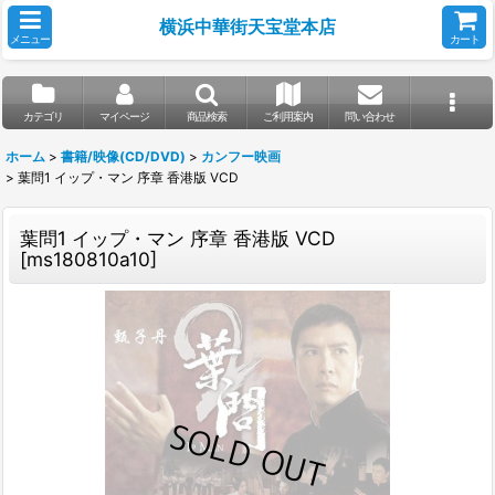
横浜中華街天宝堂本店
メニュー
カート
カテゴリ
マイページ
商品検索
ご利用案内
問い合わせ
ホーム
>
書籍/映像(CD/DVD)
>
カンフー映画
>
葉問1 イップ・マン 序章 香港版 VCD
葉問1 イップ・マン 序章 香港版 VCD
[
ms180810a10
]