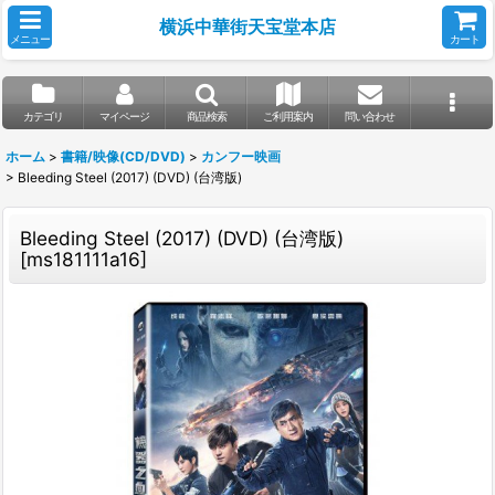
横浜中華街天宝堂本店
メニュー
カート
カテゴリ
マイページ
商品検索
ご利用案内
問い合わせ
ホーム
>
書籍/映像(CD/DVD)
>
カンフー映画
>
Bleeding Steel (2017) (DVD) (台湾版)
Bleeding Steel (2017) (DVD) (台湾版)
[
ms181111a16
]