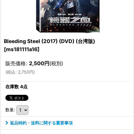
Bleeding Steel (2017) (DVD) (台湾版)
[
ms181111a16
]
販売価格
:
2,500
円
(税別)
(
税込
:
2,750
円
)
在庫数 4点
数量
:
返品特約・送料に関する重要事項