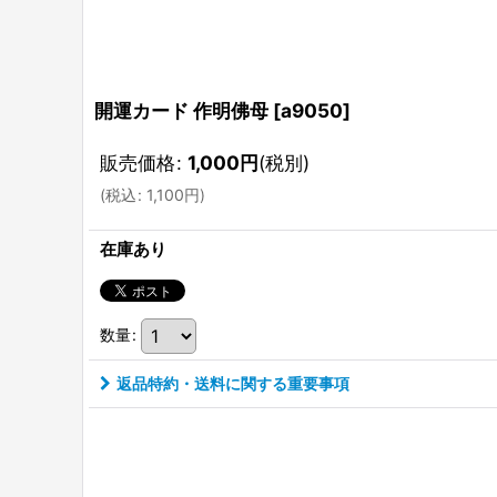
開運カード 作明佛母
[
a9050
]
販売価格
:
1,000
円
(税別)
(
税込
:
1,100
円
)
在庫あり
数量
:
返品特約・送料に関する重要事項