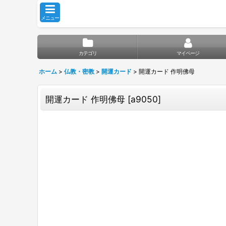
メニュー
カテゴリ
マイページ
ホーム
>
仏教・密教
>
開運カード
>
開運カード 作明佛母
開運カード 作明佛母
[
a9050
]