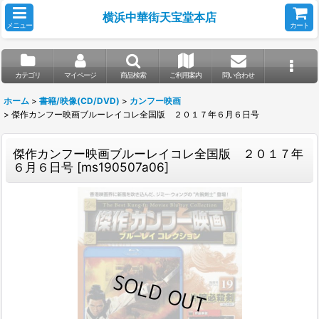
横浜中華街天宝堂本店
メニュー
カート
カテゴリ
マイページ
商品検索
ご利用案内
問い合わせ
ホーム
>
書籍/映像(CD/DVD)
>
カンフー映画
>
傑作カンフー映画ブルーレイコレ全国版 ２０１７年６月６日号
傑作カンフー映画ブルーレイコレ全国版 ２０１７年
６月６日号
[
ms190507a06
]