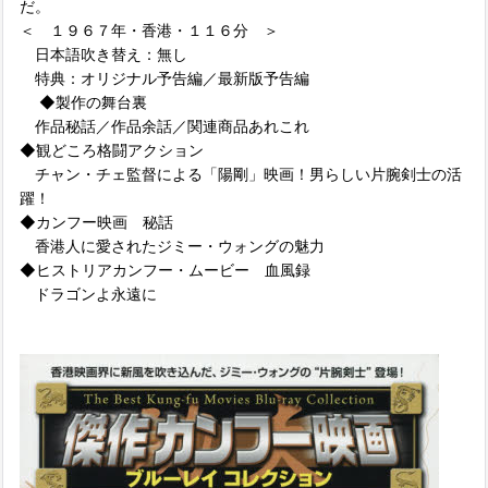
だ。
＜ １９６７年・香港・１１６分 ＞
日本語吹き替え：無し
特典：オリジナル予告編／最新版予告編
◆製作の舞台裏
作品秘話／作品余話／関連商品あれこれ
◆観どころ格闘アクション
チャン・チェ監督による「陽剛」映画！男らしい片腕剣士の活
躍！
◆カンフー映画 秘話
香港人に愛されたジミー・ウォングの魅力
◆ヒストリアカンフー・ムービー 血風録
ドラゴンよ永遠に