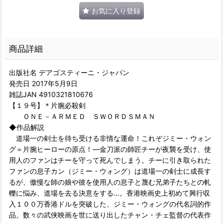
お気に入り登録
商品詳細
出版社名 デアゴスティーニ・ジャパン
発売日 2017年5月9日
雑誌JAN 4910321810676
【１９号】＊片腕必殺剣
ＯＮＥ－ＡＲＭＥＤ ＳＷＯＲＤＳＭＡＮ
◆作品解説
道場一の剣士を待ち受ける非情な運命！これぞジミー・ウォン
グ＝片腕ヒーローの原点！―金刀派の師匠チーが夜襲を受け、使
用人のファンはチーを守って死んでしまう。チーに引き取られた
ファンの息子カン（ジミー・ウォング）は道場一の剣士に成長す
るが、傲慢な師の娘や彼を使用人の息子と蔑む兄弟子たちとの軋
轢に悩み、道場を去る決意をする…。香港映画史上初めて興行収
入１００万香港ドルを突破した、ジミー・ウォングの代名詞的作
品。数々の武侠映画を世に送り出したチャン・チェ監督の代表作