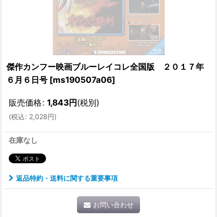
傑作カンフー映画ブルーレイコレ全国版 ２０１７年
６月６日号
[
ms190507a06
]
販売価格
:
1,843
円
(税別)
(
税込
:
2,028
円
)
在庫なし
返品特約・送料に関する重要事項
お問い合わせ