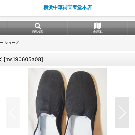
横浜中華街天宝堂本店
商品検索
ご利用案内
フー シューズ
ズ
[
ms190605a08
]