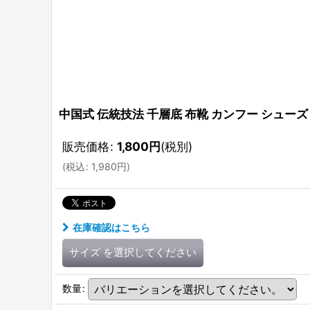
中国式 伝統技法 千層底 布靴 カンフー シューズ
販売価格
:
1,800
円
(税別)
(
税込
:
1,980
円
)
在庫確認はこちら
サイズ
を選択してください
数量
: