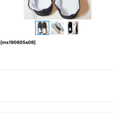
[
ms190605a08
]